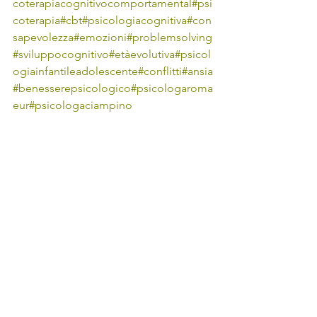
coterapiacognitivocomportamental
#psi
coterapia
#cbt
#psicologiacognitiva
#con
sapevolezza
#emozioni
#problemsolving
#sviluppocognitivo
#etàevolutiva
#psicol
ogiainfantileadolescente
#conflitti
#ansia
#benesserepsicologico
#psicologaroma
eur
#psicologaciampino