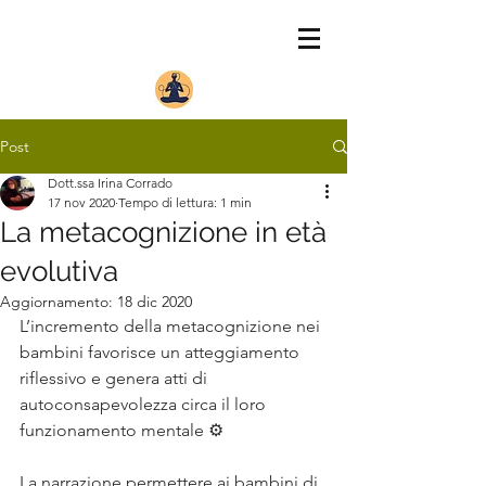
Post
Dott.ssa Irina Corrado
17 nov 2020
Tempo di lettura: 1 min
La metacognizione in età
evolutiva
Aggiornamento:
18 dic 2020
L’incremento della metacognizione nei 
bambini favorisce un atteggiamento 
riflessivo e genera atti di 
autoconsapevolezza circa il loro 
funzionamento mentale ⚙️
La narrazione permettere ai bambini di 