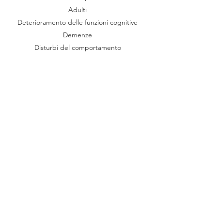
Adulti
Deterioramento delle funzioni cognitive
Demenze
Disturbi del comportamento
Contatta
Tel.:
351 6176569
Email:
irina.corrado@gmail.com
Roma: zona EUR
Ciampino (RM)