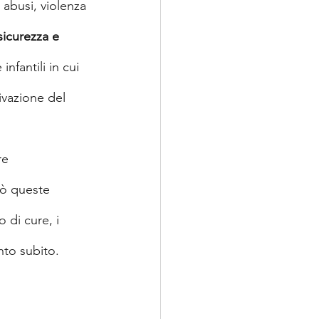
 abusi, violenza 
sicurezza e 
fantili in cui 
ivazione del 
re 
rò queste 
di cure, i 
to subito.