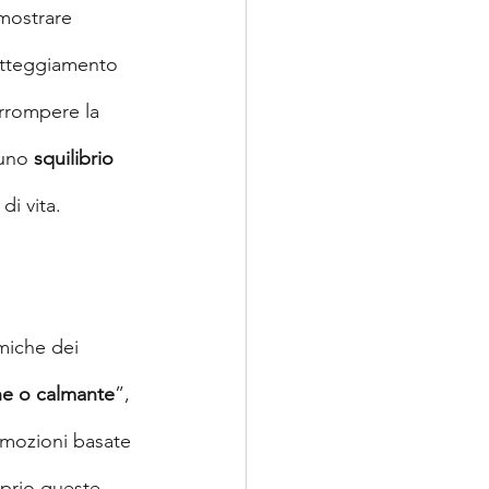
mostrare 
atteggiamento 
errompere la 
uno 
squilibrio
di vita.
miche dei 
ne o calmante
”, 
emozioni basate 
oprio queste 