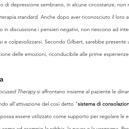
ono di depressione sembrano, in alcune circostanze, non 
 terapia standard. Anche dopo aver riconosciuto il loro 
 in discussione i pensieri negativi, non riescono ad int
i e colpevolizzarsi. Secondo Gilbert, sarebbe presente 
zione delle emozioni, riconducibile alle prime esperienze 
ma
ocused Therapy
 si affrontano insieme al paziente le dina
ndo all’attivazione del così detto “
sistema di consolazio
possa essere utilizzato come supporto per regolare le 
a come ad esempio la rabbia, la paura e la vergogna. Pr