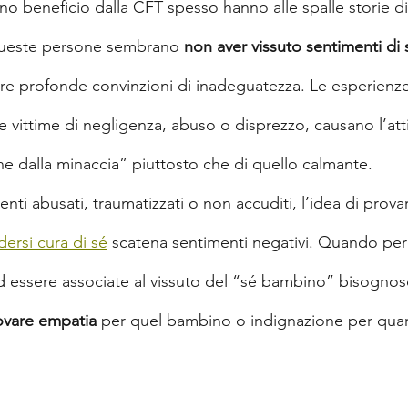
no beneficio dalla CFT spesso hanno alle spalle storie di
Queste persone sembrano 
non aver vissuto sentimenti di 
re profonde convinzioni di inadeguatezza. Le esperienze in
 vittime di negligenza, abuso o disprezzo, causano l’att
ne dalla minaccia” piuttosto che di quello calmante.
enti abusati, traumatizzati o non accuditi, l’idea di prova
ersi cura di sé
 scatena sentimenti negativi. Quando pe
 essere associate al vissuto del “sé bambino” bisognoso 
ovare empatia
 per quel bambino o indignazione per quan