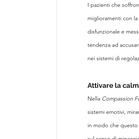
I pazienti che soffr
miglioramenti con la
disfunzionale e messo
tendenza ad accusars
nei sistemi di regola
Attivare la cal
Nella 
Compassion F
sistemi emotivi, mira
in modo che questo 
sul senso di minacci