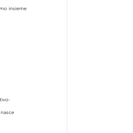
amo insieme 
tivo-
 nasce 