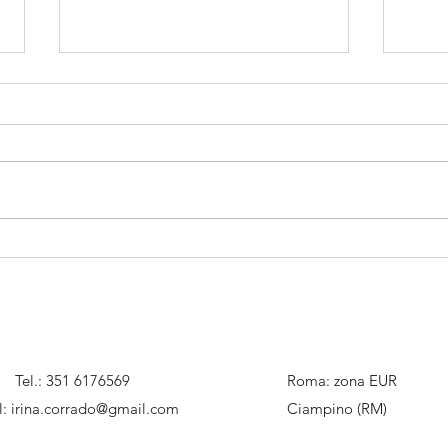
Perchè utilizziamo la
Uno 
meditazione in
men
psicoterapia?
Tel.: 351 6176569
Roma: zona EUR
l:
irina.corrado@gmail.com
Ciampino (RM)