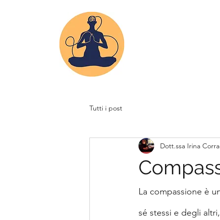
Tutti i post
Dott.ssa Irina Corr
Compass
La compassione è una
sé stessi e degli altr