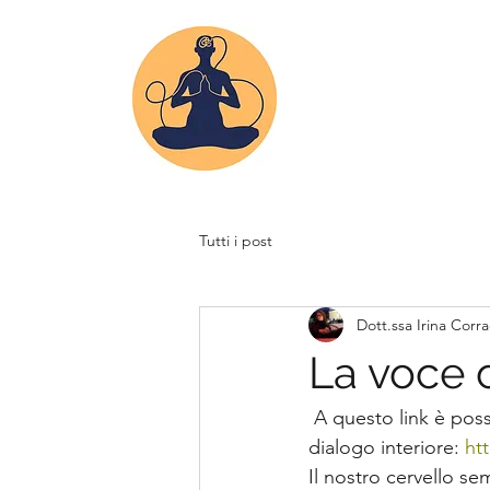
Tutti i post
Dott.ssa Irina Corr
La voce 
 A questo link è possibile vedere un breve video sull’approccio compassionevole al nostro 
dialogo interiore: 
ht
Il nostro cervello se