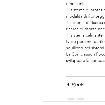
emozioni:
 Il sistema di protezione dalla minaccia, che rileva velocemente le minacce e mette in atto 
modalità di frontegg
 Il sistema di ricerca di stimoli e risorse, che elicita emozioni positive che motivano alla 
ricerca di risorse ne
 Il sistema calmante
Nelle persone partic
squilibrio nei sistem
La Compassion Focuse
sviluppare la compass