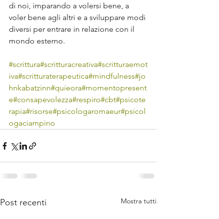
di noi, imparando a volersi bene, a 
voler bene agli altri e a sviluppare modi 
diversi per entrare in relazione con il 
mondo esterno. 
#scrittura
#scritturacreativa
#scritturaemot
iva
#scritturaterapeutica
#mindfulness
#jo
hnkabatzinn
#quieora
#momentopresent
e
#consapevolezza
#respiro
#cbt
#psicote
rapia
#risorse
#psicologaromaeur
#psicol
ogaciampino
Mostra tutti
Post recenti